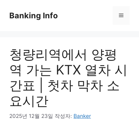
컨
텐
Banking Info
메
츠
로
뉴
건
너
청량리역에서 양평
뛰
기
역 가는 KTX 열차 시
간표 | 첫차 막차 소
요시간
2025년 12월 23일
작성자:
Banker