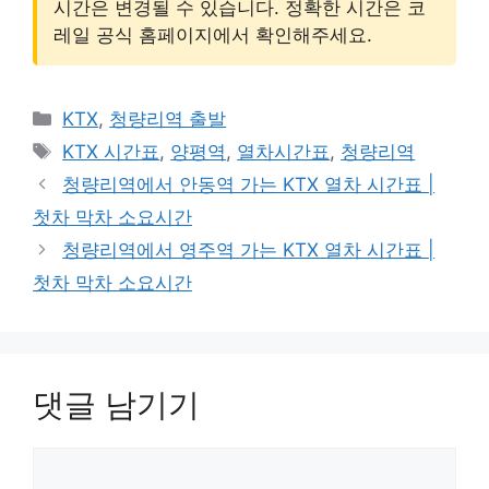
시간은 변경될 수 있습니다. 정확한 시간은 코
레일 공식 홈페이지에서 확인해주세요.
카
KTX
,
청량리역 출발
테
태
KTX 시간표
,
양평역
,
열차시간표
,
청량리역
고
그
청량리역에서 안동역 가는 KTX 열차 시간표 |
리
첫차 막차 소요시간
청량리역에서 영주역 가는 KTX 열차 시간표 |
첫차 막차 소요시간
댓글 남기기
댓
글