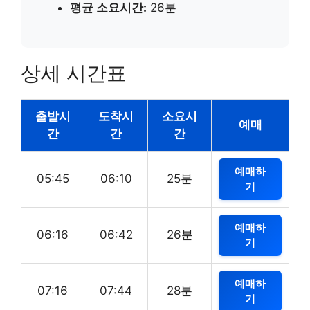
평균 소요시간:
26분
상세 시간표
출발시
도착시
소요시
예매
간
간
간
예매하
05:45
06:10
25분
기
예매하
06:16
06:42
26분
기
예매하
07:16
07:44
28분
기