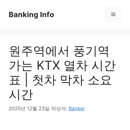
컨
텐
Banking Info
메
츠
로
뉴
건
너
원주역에서 풍기역
뛰
기
가는 KTX 열차 시간
표 | 첫차 막차 소요
시간
2025년 12월 23일
작성자:
Banker