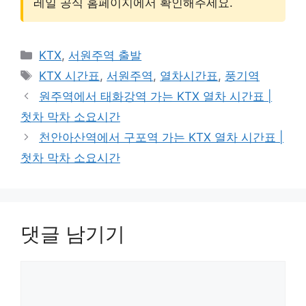
레일 공식 홈페이지에서 확인해주세요.
카
KTX
,
서원주역 출발
테
태
KTX 시간표
,
서원주역
,
열차시간표
,
풍기역
고
그
원주역에서 태화강역 가는 KTX 열차 시간표 |
리
첫차 막차 소요시간
천안아산역에서 구포역 가는 KTX 열차 시간표 |
첫차 막차 소요시간
댓글 남기기
댓
글