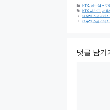
카
KTX
,
여수엑스포역
테
태
KTX 시간표
,
서울
고
그
여수엑스포역에서 서
리
여수엑스포역에서 순
댓글 남기
댓
글