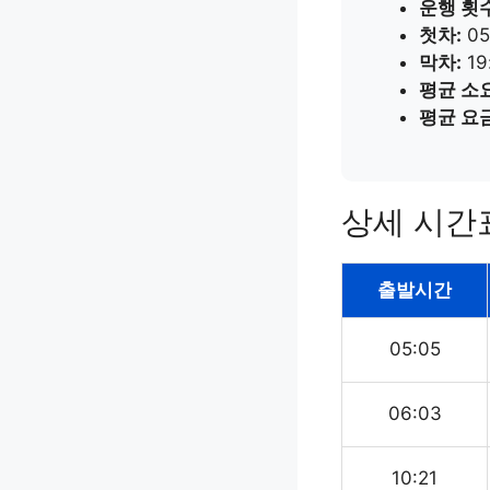
운행 횟수
첫차:
05
막차:
19
평균 소
평균 요금
상세 시간
출발시간
05:05
06:03
10:21