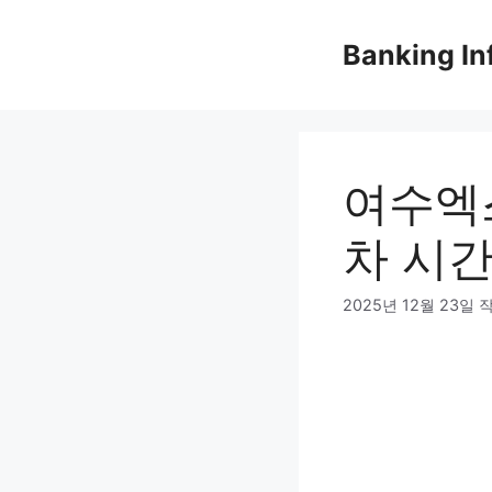
컨
텐
Banking In
츠
로
건
너
뛰
여수엑
기
차 시간
2025년 12월 23일