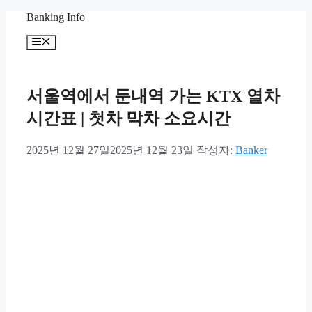
컨
Banking Info
텐
메
츠
뉴
로
건
너
서울역에서 둔내역 가는 KTX 열차
뛰
시간표 | 첫차 막차 소요시간
기
2025년 12월 27일
2025년 12월 23일
작성자:
Banker