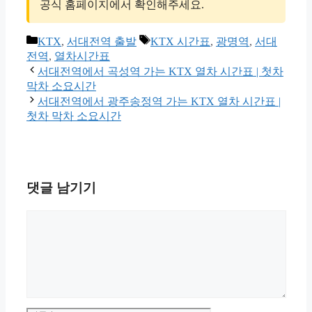
공식 홈페이지에서 확인해주세요.
카
태
KTX
,
서대전역 출발
KTX 시간표
,
광명역
,
서대
테
그
전역
,
열차시간표
고
서대전역에서 곡성역 가는 KTX 열차 시간표 | 첫차
리
막차 소요시간
서대전역에서 광주송정역 가는 KTX 열차 시간표 |
첫차 막차 소요시간
댓글 남기기
댓
글