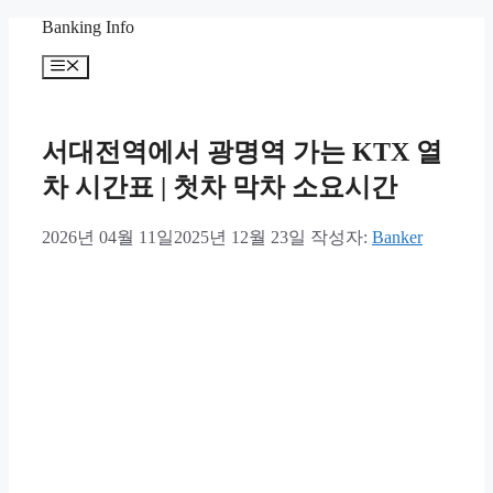
컨
Banking Info
텐
메
츠
뉴
로
건
너
서대전역에서 광명역 가는 KTX 열
뛰
차 시간표 | 첫차 막차 소요시간
기
2026년 04월 11일
2025년 12월 23일
작성자:
Banker