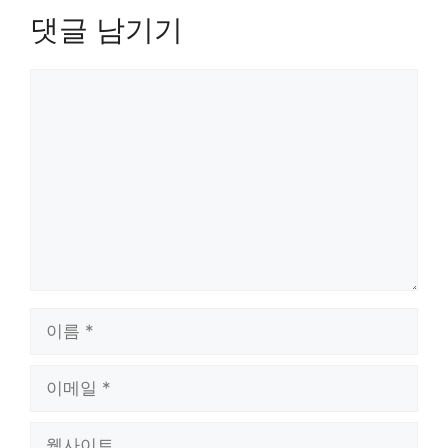
댓글 남기기
댓
글
이
름
이
메
일
웹