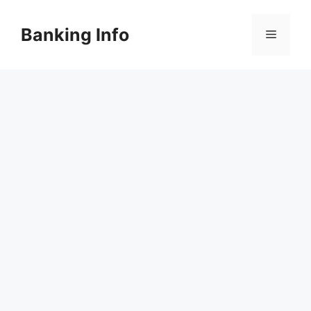
컨
텐
Banking Info
메
츠
로
뉴
건
너
뛰
기