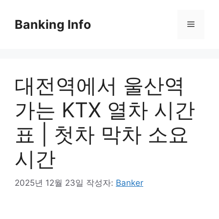
컨
텐
Banking Info
메
츠
로
뉴
건
너
대전역에서 울산역
뛰
기
가는 KTX 열차 시간
표 | 첫차 막차 소요
시간
2025년 12월 23일
작성자:
Banker