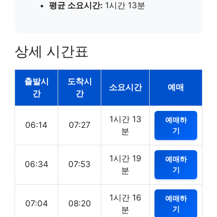
평균 소요시간:
1시간 13분
상세 시간표
출발시
도착시
소요시간
예매
간
간
1시간 13
예매하
06:14
07:27
기
분
1시간 19
예매하
06:34
07:53
기
분
1시간 16
예매하
07:04
08:20
기
분