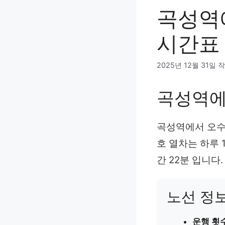
곡성역
시간표 
2025년 12월 31일
작
곡성역에
곡성역에서 오수
호 열차는 하루 1
간 22분 입니다.
노선 정
운행 횟수