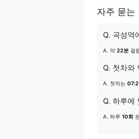
자주 묻는 
Q. 곡성
A. 약
22분
걸립
Q. 첫차와
A. 첫차는
07:
Q. 하루에
A. 하루
10회
운