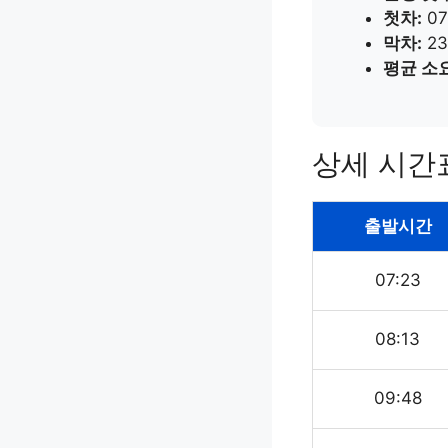
첫차:
07
막차:
23
평균 소
상세 시간
출발시간
07:23
08:13
09:48