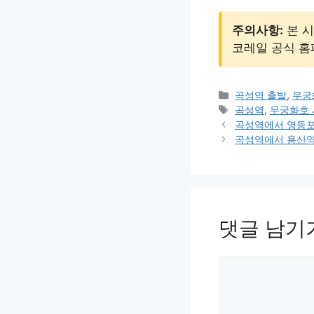
주의사항:
본 시
코레일 공식 
카
곡성역 출발
,
무궁
테
태
곡성역
,
무궁화호
고
그
곡성역에서 영등포
리
곡성역에서 용산역
댓글 남기
댓
글