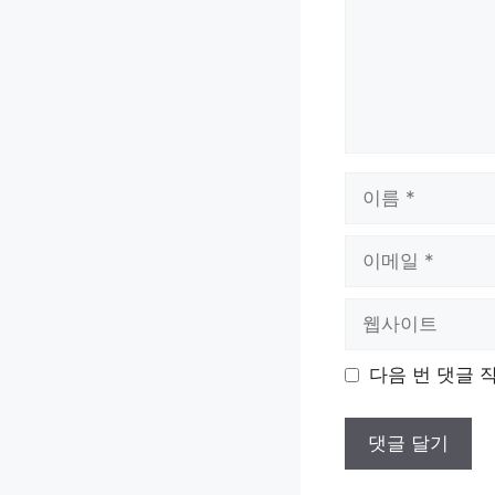
이
름
이
메
일
웹
사
이
다음 번 댓글 
트