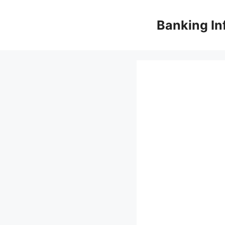
컨
텐
Banking In
츠
로
건
너
뛰
기